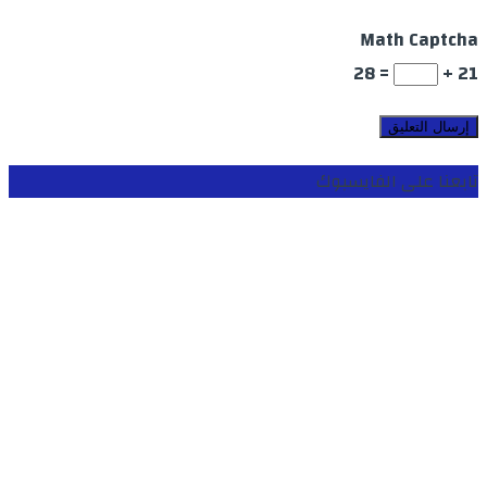
Math Captcha
= 28
21 +
تابعنا على الفايسبوك