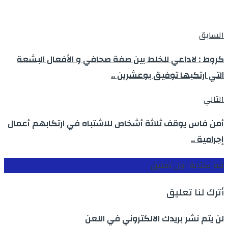
السابق
كروط : لاداعي للخلط بين صفة صحافي و الأفعال البشعة
التي ارتكبها توفيق بوعشرين ..
التالي
أمن فاس يوقف ثلاثة أشخاص للاشتباه في ارتكابهم أعمال
إجرامية ..
قم بكتابة اول تعليق
أترك لنا تعليق
لن يتم نشر بريدك الالكتروني في اللعن