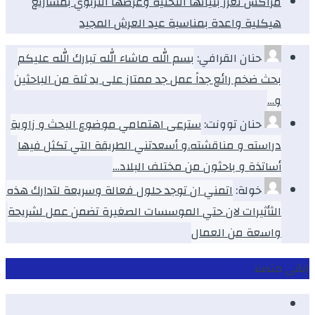
مراكش تعزز بنياتها التحتية وعرضها التربوي بمشاريع
هيكلية واعدة بمناسبة عيد العرش المجيد
حنان القرافي:
بسم الله ماشاء الله تبارك الله عليكم
بحث ضخم رائع جداً عمل جد ممتاز على يد ثلة من الباحثين
و…
حنان توونت:
سترعى اهتمامي موضوع البحث و زاوية
دراسته و مناقشته.و أسعدتني الطريقة التي تكثل فيها
أساتذة و باحثون من مختلف البلاد…
خولة:
اتمني ان توجد حلول فعالة وسريعة لتدارك هذه
الثأثيرات لان حتي الموسسات الصغيرة تضمن عمل لشريحة
واسعة من العمال
ابقى متصلا
Facebook