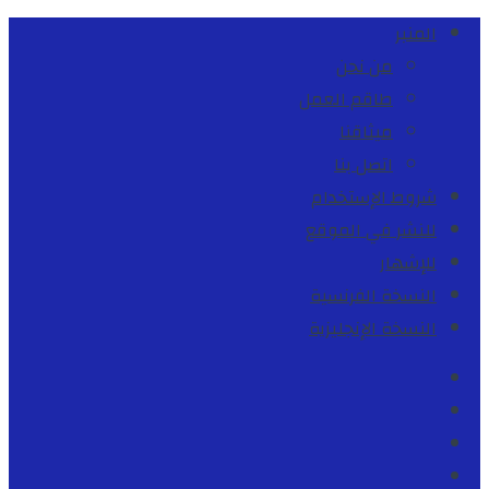
المنبر
من نحن
طاقم العمل
ميثاقنا
اتصل بنا
شروط الإستخدام
للنشر في الموقع
للإشهار
النسخة الفرنسية
النسخة الإنجليزية
Facebook
Youtube
Twitter
instagram