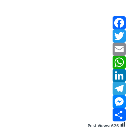
Facebook
Twitter
Email
WhatsApp
LinkedIn
Telegram
Messenger
Post Views:
626
Share