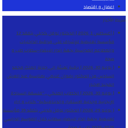
اعمال و اقتصاد
شريط الأخبار
[ أغسطس 1, 2026 ]
الدكتور نوفل كديلي يتفقد 12
مؤسسة تعليمية للإشراف على مراقبة الداخليات
والمطاعم المدرسية بجهة الدار البيضاء-سطات
طب و
صحة
[ يوليو 30, 2026 ]
برقية تهنئة الى جلالة الملك محمد
السادس من الدكتور رضوان غنيمي بمناسبة عيد العرش
المجيد
الاخبار
[ يوليو 30, 2026 ]
الخطاب الملكي .. “فلسفة السيادة
الإيجابية وجدلية الاستقرار والديناميكية”
كتاب و اراء
[ يوليو 29, 2026 ]
الدكتور نوفل كديلي يتفقد 39 مؤسسة
تعليمية بجهة الدار البيضاء-سطات خلال الموسم الدراسي
2025-2026
طب و صحة