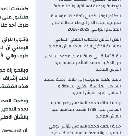
c
الإيجابية وجدلية الاستقرار والديناميكية”
كشفت المديري
e
الدكتور نوفل كديلي يتفقد 39 مؤسسة
منشور على مو
تعليمية بجهة الدار البيضاء-سطات خلال
طرف أحد عنا
b
الموسم الدراسي 2025-2026
وتنويرا للرأي
النص الكامل للخطاب الملكي السامي
o
بمناسبة الذكرى الـ27 لعيد العرش المجيد
الوطني أن ال
طرف والي ال
برقية تهنئة الى جلالة الملك محمد السادس
o
من الدكتور محمد الفائد بمناسبة عيد
وبالموازاة م
العرش المجيد
k
تحت إشراف ا
برقية تهنئة مرفوعة إلى جلالة الملك محمد
هذه القضية.
السادس بمناسبة الذكرى السابعة و
العشرين لعيد العرش المجيد
وأكدت المدير
جلالة الملك محمد السادس يصدر عفوه
تجدد التذكير 
السامي على 1788 شخصا بمناسبة عيد
العرش المجيد
بالشأن الأمني 
جلالة الملك محمد السادس يترأس يومي
t Views:
363
الخميس والجمعة مراسم احتفالات عيد