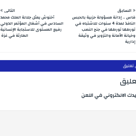
السابق
التالي
فاس .. إدانة مسؤولة حزبية بالحبس
أخنوش يمثل جلالة الملك محمد
النافذ لمدة 4 سنوات للاشتباه في
السادس في أشغال المؤتمر الدولي
تورطها تورطها في جنح النصب
رفيع المستوى للاستجابة الإنسانية
وخيانة الأمانة والتزوير في وثيقة
الطارئة في غزة
إدارية
 تعليق
تعليق
يدك الالكتروني في اللعن