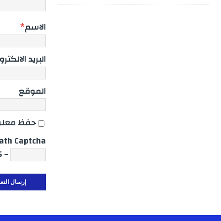
الاسم
*
البريد الالكتر
الموقع
حفظ معلوم
ath Captcha
− 5 = 3