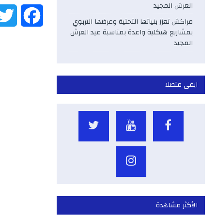
العرش المجيد
F
مراكش تعزز بنياتها التحتية وعرضها التربوي
بمشاريع هيكلية واعدة بمناسبة عيد العرش
a
المجيد
c
e
ابقى متصلا
b
o
o
k
الأكثر مشاهدة