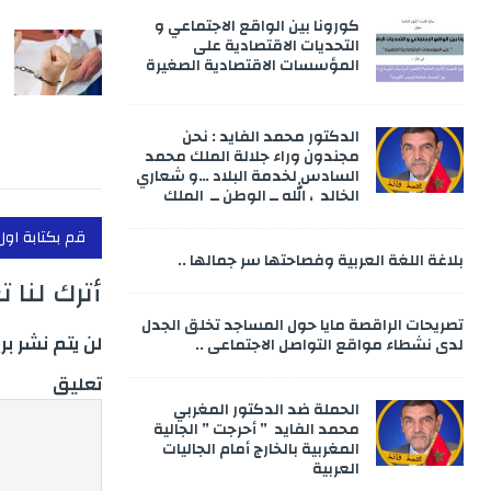
كورونا بين الواقع الاجتماعي و
التحديات الاقتصادية على
المؤسسات الاقتصادية الصغيرة
الدكتور محمد الفايد : نحن
مجندون وراء جلالة الملك محمد
السادس لخدمة البلاد …و شعاري
الخالد ، الله ــ الوطن ــ الملك
قم بكتابة اول
بلاغة اللغة العربية وفصاحتها سر جمالها ..
أترك لنا 
تصريحات الراقصة مايا حول المساجد تخلق الجدل
لن يتم نشر بر
لدى نشطاء مواقع التواصل الاجتماعي ..
تعليق
الحملة ضد الدكتور المغربي
محمد الفايد ” أحرجت ” الجالية
المغربية بالخارج أمام الجاليات
العربية