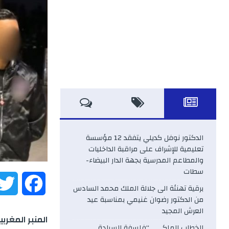
الدكتور نوفل كديلي يتفقد 12 مؤسسة
تعليمية للإشراف على مراقبة الداخليات
والمطاعم المدرسية بجهة الدار البيضاء-
سطات
F
برقية تهنئة الى جلالة الملك محمد السادس
من الدكتور رضوان غنيمي بمناسبة عيد
a
العرش المجيد
المنبر المغربية
الخطاب الملكي .. “فلسفة السيادة