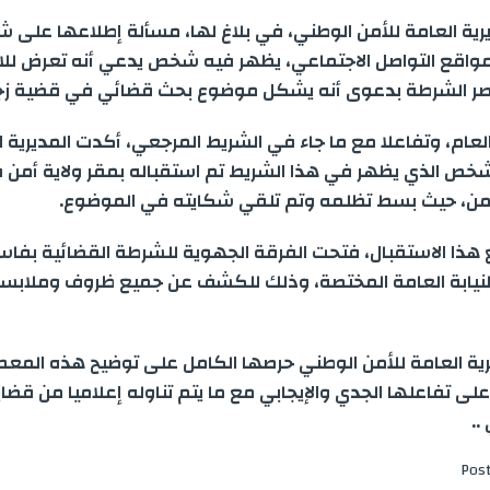
a
s
l
n
a
a
i
ة العامة للأمن الوطني، في بلاغ لها، مسألة إطلاعها على ش
r
s
e
k
t
i
t
اقع التواصل الاجتماعي، يظهر فيه شخص يدعي أنه تعرض للابت
صر الشرطة بدعوى أنه يشكل موضوع بحث قضائي في قضية زجر
e
e
g
e
s
l
t
 العام، وتفاعلا مع ما جاء في الشريط المرجعي، أكدت المديرية ا
n
r
d
A
e
شخص الذي يظهر في هذا الشريط تم استقباله بمقر ولاية أمن
أمن، حيث بسط تظلمه وتم تلقي شكايته في الموضوع.
g
a
I
p
r
ع هذا الاستقبال، فتحت الفرقة الجهوية للشرطة القضائية بفاس 
e
m
n
p
لنيابة العامة المختصة، وذلك للكشف عن جميع ظروف وملابس
r
ية العامة للأمن الوطني حرصها الكامل على توضيح هذه المعط
على تفاعلها الجدي والإيجابي مع ما يتم تناوله إعلاميا من قضاي
..
Pos