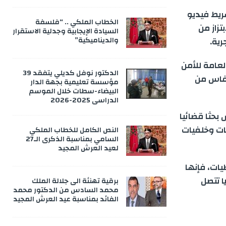
ريط فيديو
الخطاب الملكي .. “فلسفة
زاز من
السيادة الإيجابية وجدلية الاستقرار
والديناميكية”
ية.
لعامة للأمن
الدكتور نوفل كديلي يتفقد 39
 فاس من
مؤسسة تعليمية بجهة الدار
البيضاء-سطات خلال الموسم
الدراسي 2025-2026
بحثا قضائيا
ات وخلفيات
النص الكامل للخطاب الملكي
السامي بمناسبة الذكرى الـ27
لعيد العرش المجيد
يات، فإنها
ا تتصل
برقية تهنئة الى جلالة الملك
محمد السادس من الدكتور محمد
الفائد بمناسبة عيد العرش المجيد