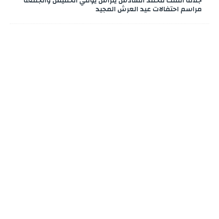
جلالة الملك محمد السادس يترأس يومي الخميس والجمعة
مراسم احتفالات عيد العرش المجيد