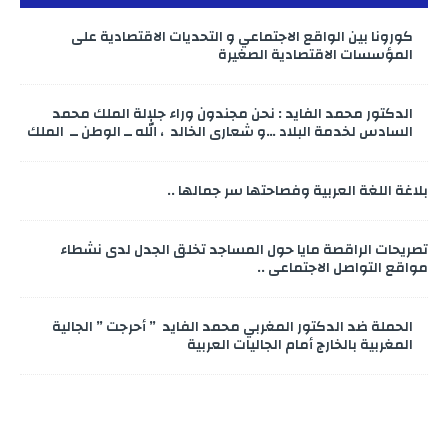
كورونا بين الواقع الاجتماعي و التحديات الاقتصادية على
المؤسسات الاقتصادية الصغيرة
الدكتور محمد الفايد : نحن مجندون وراء جلالة الملك محمد
السادس لخدمة البلاد …و شعاري الخالد ، الله ــ الوطن ــ الملك
بلاغة اللغة العربية وفصاحتها سر جمالها ..
تصريحات الراقصة مايا حول المساجد تخلق الجدل لدى نشطاء
مواقع التواصل الاجتماعي ..
الحملة ضد الدكتور المغربي محمد الفايد ” أحرجت ” الجالية
المغربية بالخارج أمام الجاليات العربية