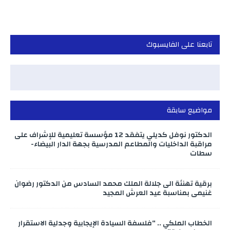
تابعنا على الفايسبوك
مواضيع سابقة
الدكتور نوفل كديلي يتفقد 12 مؤسسة تعليمية للإشراف على
مراقبة الداخليات والمطاعم المدرسية بجهة الدار البيضاء-
سطات
برقية تهنئة الى جلالة الملك محمد السادس من الدكتور رضوان
غنيمي بمناسبة عيد العرش المجيد
الخطاب الملكي .. “فلسفة السيادة الإيجابية وجدلية الاستقرار