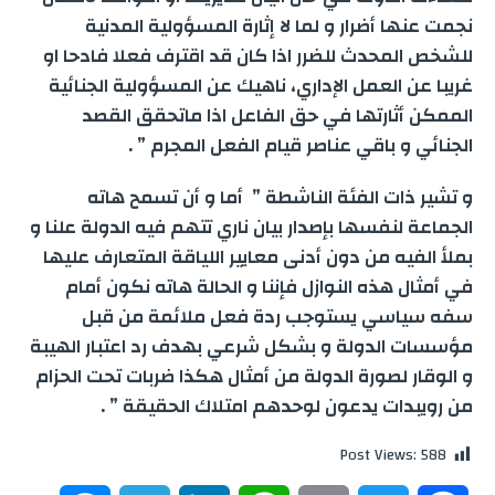
نجمت عنها أضرار و لما لا إثارة المسؤولية المدنية
للشخص المحدث للضرر اذا كان قد اقترف فعلا فادحا او
غريبا عن العمل الإداري، ناهيك عن المسؤولية الجنائية
الممكن أثارتها في حق الفاعل اذا ماتحقق القصد
الجنائي و باقي عناصر قيام الفعل المجرم ” .
و تشير ذات الفئة الناشطة ” أما و أن تسمح هاته
الجماعة لنفسها بإصدار بيان ناري تتهم فيه الدولة علنا و
بملأ الفيه من دون أدنى معايير اللياقة المتعارف عليها
في أمثال هذه النوازل فإننا و الحالة هاته نكون أمام
سفه سياسي يستوجب ردة فعل ملائمة من قبل
مؤسسات الدولة و بشكل شرعي بهدف رد اعتبار الهيبة
و الوقار لصورة الدولة من أمثال هكذا ضربات تحت الحزام
من رويبدات يدعون لوحدهم امتلاك الحقيقة ” .
Post Views:
588