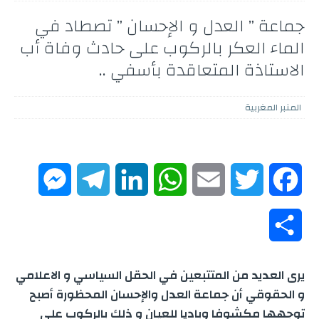
جماعة ” العدل و الإحسان ” تصطاد في
الماء العكر بالركوب على حادث وفاة أب
الاستاذة المتعاقدة بأسفي ..
المنبر المغربية
M
T
L
W
E
T
F
e
e
i
h
m
w
a
S
s
l
n
a
a
i
c
h
يرى العديد من المتتبعين في الحقل السياسي و الاعلامي
s
e
k
t
i
t
e
a
و الحقوقي أن جماعة العدل والإحسان المحظورة أصبح
e
g
e
s
l
t
b
توجهها مكشوفا وباديا للعيان و ذلك بالركوب على