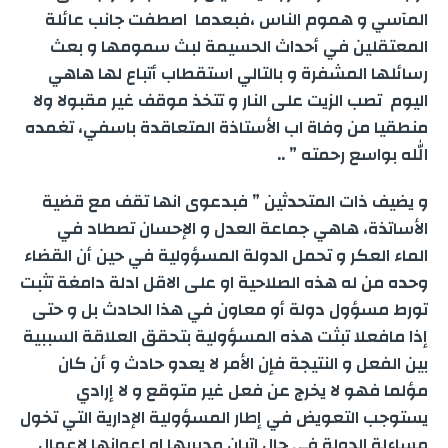
r
المآسي و هموم الناس ،فبعدما اصطفت جانب عائلة
n
r
d
A
e
o
المعتقلين في أحداث الحسيمة لبث سمومها و بعث
e
رسائلها المشفرة و بالتالي استقطاب أتباع لها هاهي
g
a
I
p
r
o
اليوم تصب الزيت على النار و تتخذ موقف غير مقبولا ولا
e
m
n
p
k
منطقيا من وفاة اب الأستاذة المتعاقدة باسفي، تغمده
الله بواسع رحمته ” ..
r
و يضيف ذات المتحدثين ” فبدعوى انها تقف مع قضية
الأساتذة، هاهي جماعة العدل و الإحسان تصطاد في
الماء العكر و تحمل الدولة المسؤولية في حين أن القضاء
وحده من له هذه الصلاحية او على الاقل ادلة دامغة تثبت
تورط مسؤول دولة أو معاون في هذا الحادث بل و حتى
إذا مافعلا تبثت هذه المسؤولية بتحقق العلاقة السببية
بين الفعل و النتيجة فإن الأمر لا يعدو حادث و أن كان
مؤلما فهو لا يخرج عن فعل غير متوقع و لا إرادي
يستوجب التعويض في إطار المسؤولية الإدارية التي تخول
مساءلة الدولة في حال اتيان مديريها او اعوانها لاعمال